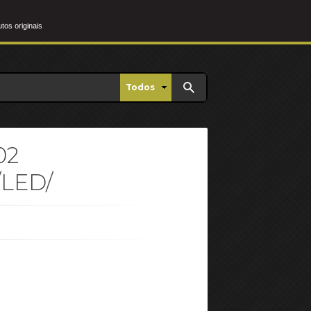
os originais
Todos
02
LED/