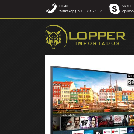
LIGUE
SKYPE
WhatsApp (+595) 983 695 125
loja.lopp