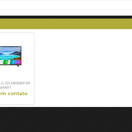
 LG 32LM630BPSB
SMART
em contato