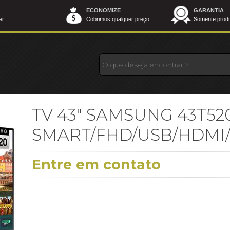
ECONOMIZE
GARANTIA
er
Cobrimos qualquer preço
Somente produt
TV 43" SAMSUNG 43T52
SMART/FHD/USB/HDMI/
Entre em contato