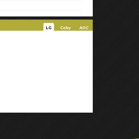
LG
Coby
AOC