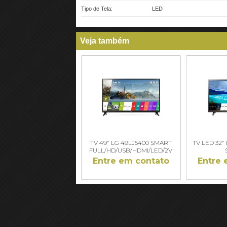
Tipo de Tela:
LED
Veja também
TV 49" LG 49LJ5400 SMART
TV LED 32"
FULL/HD/USB/HDMI/LED/2V
Entre em contato
Entre 