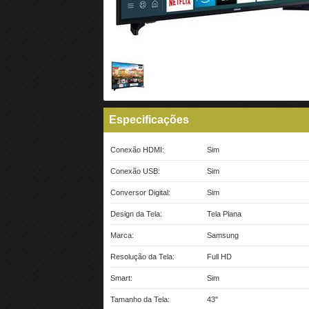
Especificações
Conexão HDMI:
Sim
Conexão USB:
Sim
Conversor Digital:
Sim
Design da Tela:
Tela Plana
Marca:
Samsung
Resolução da Tela:
Full HD
Smart:
Sim
Tamanho da Tela:
43"